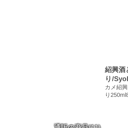
紹興酒
り/Syok
カメ紹興
り250ml
通販の商品
(11)