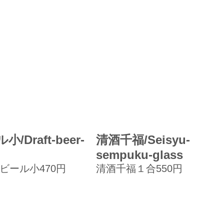
/Draft-beer-
清酒千福/Seisyu-
sempuku-glass
ビール小470円
清酒千福１合550円