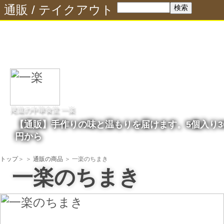
通販
/
テイクアウト
尾道の中華食堂 一楽
【通販】手作りの味と温もりを届けます。5個入り30
円から
トップ
＞
＞
通販の商品
＞ 一楽のちまき
一楽のちまき